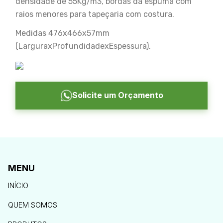
densidade de 55Kg/m3, bordas da espuma com
raios menores para tapeçaria com costura.
Medidas 476x466x57mm
(LarguraxProfundidadexEspessura).
Solicite um Orçamento
MENU
INÍCIO
QUEM SOMOS