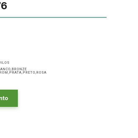
76
UILOS
RANCO,BRONZE
ROM,PRATA,PRETO,ROSA
nto