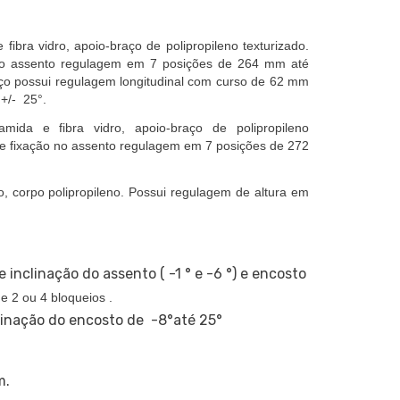
 fibra vidro, apoio-braço de polipropileno texturizado.
 no assento regulagem em 7 posições de 264 mm até
ço possui regulagem longitudinal com curso de 62 mm
 +/- 25°.
amida e fibra vidro, apoio-braço de polipropileno
 de fixação no assento regulagem em 7 posições de 272
, corpo polipropileno. Possui regulagem de altura em
inclinação do assento ( -1 ° e -6 °) e encosto
e 2 ou 4 bloqueios .
linação do encosto de -8°até 25°
m.