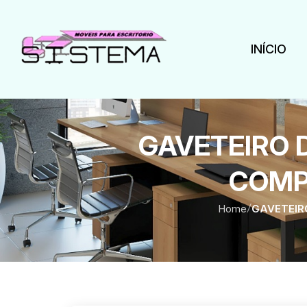
INÍCIO
GAVETEIRO 
COMP
Home
/
GAVETEIR