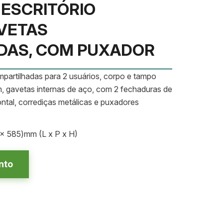
 ESCRITÓRIO
VETAS
DAS, COM PUXADOR
partilhadas para 2 usuários, corpo e tampo
 gavetas internas de aço, com 2 fechaduras de
ontal, corrediças metálicas e puxadores
x 585)mm (L x P x H)
nto