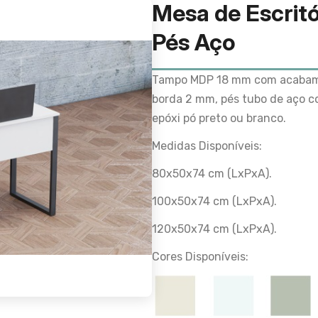
Mesa de Escrit
Pés Aço
Tampo MDP 18 mm com acabame
borda 2 mm, pés tubo de aço c
epóxi pó preto ou branco.
Medidas Disponíveis:
80x50x74 cm (LxPxA).
100x50x74
cm
(LxPxA).
120x50x74
cm
(LxPxA).
Cores Disponíveis: