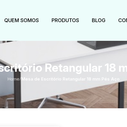
QUEM SOMOS
PRODUTOS
BLOG
CO
critório Retangular 18
Home
/
Mesa de Escritório Retangular 18 mm Pés Aço