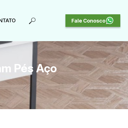
NTATO
Fale Conosco
 mm Pés Aço