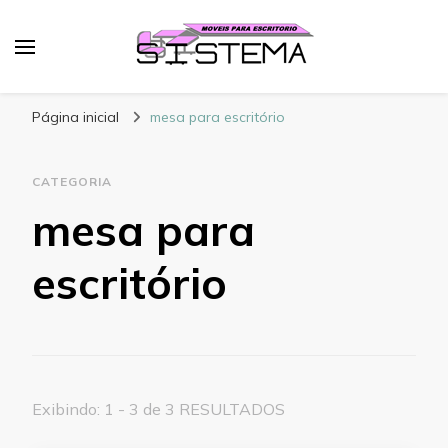
Sistema Móveis
Blog – Sistema Móveis
Página inicial
mesa para escritório
CATEGORIA
mesa para
escritório
Exibindo: 1 - 3 de 3 RESULTADOS