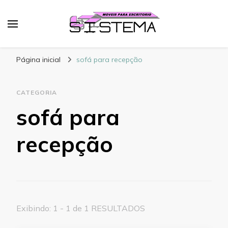
Sistema Móveis
Blog – Sistema Móveis
Página inicial
sofá para recepção
CATEGORIA
sofá para
recepção
Exibindo: 1 - 1 de 1 RESULTADOS