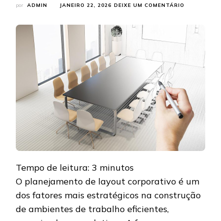
EM
por
ADMIN
JANEIRO 22, 2026
DEIXE UM COMENTÁRIO
PLANEJAME
DE
LAYOUT
CORPORATI
COMO
O
MOBILIÁRIO
CERTO
MELHORA
PRODUTIVI
E
ORGANIZAÇ
Tempo de leitura:
3
minutos
O planejamento de layout corporativo é um
dos fatores mais estratégicos na construção
de ambientes de trabalho eficientes,