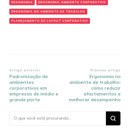
ERGONOMIA
ERGONOMIA AMBIENTE CORPORATIVO
ERGONOMIA NO AMBIENTE DE TRABALHO
PLANEJAMENTO DE LAYOUT CORPORATIVO
Navegação
Artigo anterior
Próximo artigo
Padronização de
Ergonomia no
de
ambientes
ambiente de trabalho:
post
corporativos em
como reduzir
empresas de médio e
afastamentos e
grande porte
melhorar desempenho
Procurando
algo?