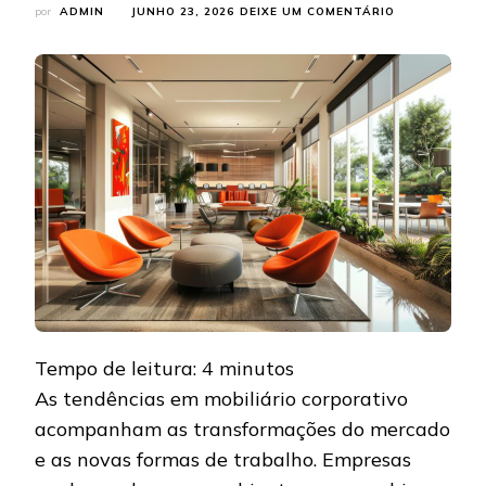
EM
por
ADMIN
JUNHO 23, 2026
DEIXE UM COMENTÁRIO
TENDÊNCIAS
EM
MOBILIÁRIO
CORPORATIV
E
AMBIENTES
DE
TRABALHO
PARA
EMPRESAS
MODERNAS
Tempo de leitura:
4
minutos
As tendências em mobiliário corporativo
acompanham as transformações do mercado
e as novas formas de trabalho. Empresas