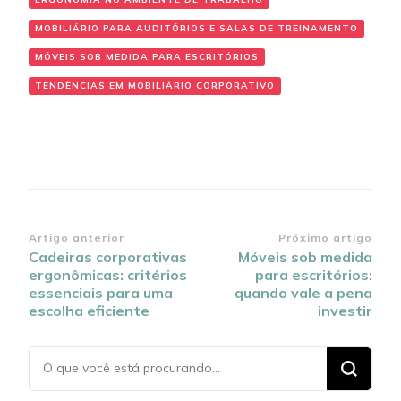
MOBILIÁRIO PARA AUDITÓRIOS E SALAS DE TREINAMENTO
MÓVEIS SOB MEDIDA PARA ESCRITÓRIOS
TENDÊNCIAS EM MOBILIÁRIO CORPORATIVO
Navegação
Artigo anterior
Próximo artigo
Cadeiras corporativas
Móveis sob medida
de
ergonômicas: critérios
para escritórios:
post
essenciais para uma
quando vale a pena
escolha eficiente
investir
Procurando
algo?