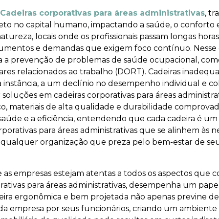
Cadeiras corporativas para áreas administrativas
, t
reto no capital humano, impactando a saúde, o conforto
 natureza, locais onde os profissionais passam longas ho
umentos e demandas que exigem foco contínuo. Nesse ce
 a prevenção de problemas de saúde ocupacional, como d
lares relacionados ao trabalho (DORT). Cadeiras inadequ
 instância, a um declínio no desempenho individual e co
 soluções em cadeiras corporativas para áreas administra
o, materiais de alta qualidade e durabilidade comprova
úde e a eficiência, entendendo que cada cadeira é um
orporativas para áreas administrativas que se alinhem às
a qualquer organização que preza pelo bem-estar de seu
 as empresas estejam atentas a todos os aspectos que 
porativas para áreas administrativas, desempenha um papel
ira ergonômica e bem projetada não apenas previne de
 empresa por seus funcionários, criando um ambiente m