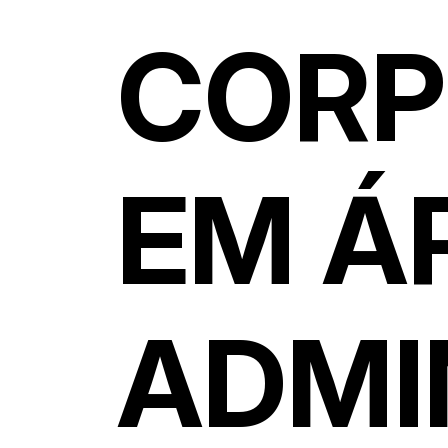
CORP
EM Á
ADMI