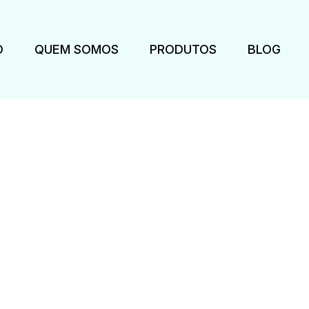
O
QUEM SOMOS
PRODUTOS
BLOG
iras corporativas para á
administrativas
ecendo soluções completas em móveis co