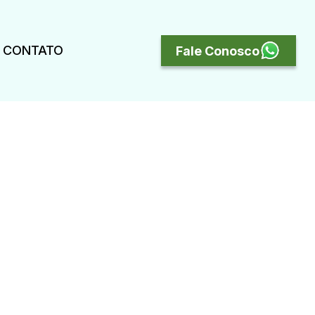
CONTATO
Fale Conosco
reas
rporativos para