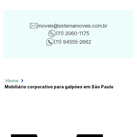
moveis@sistemamoveis.com.br
(11) 2060-1175
Canais de con
(11) 94555-2662
Home
Mobiliário corporativo para galpões em São Paulo