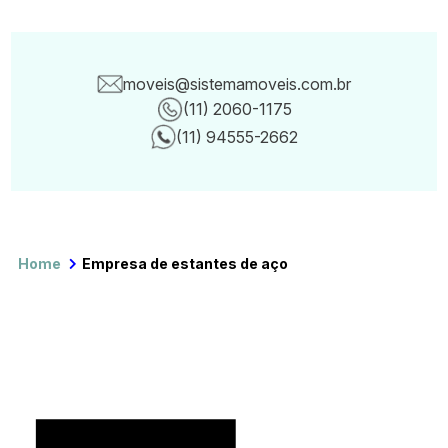
moveis@sistemamoveis.com.br
(11) 2060-1175
Canais de con
(11) 94555-2662
Home
Empresa de estantes de aço