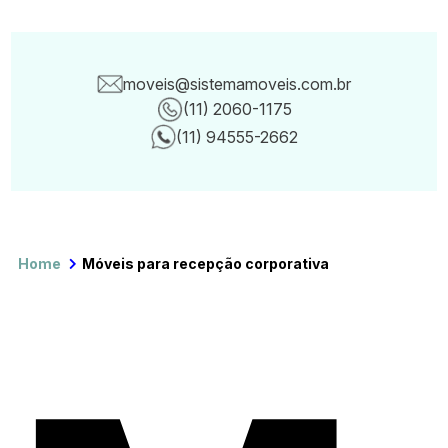
moveis@sistemamoveis.com.br
(11) 2060-1175
Canais de con
(11) 94555-2662
Home
Móveis para recepção corporativa