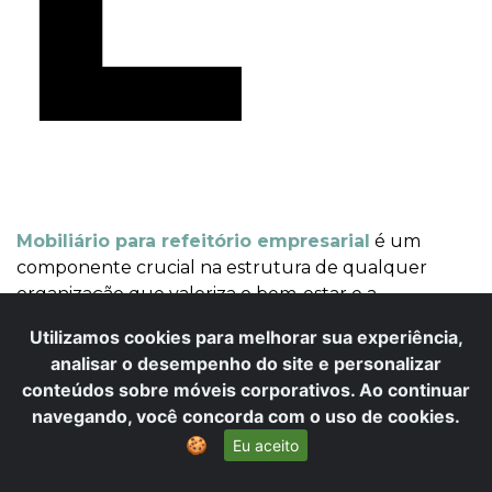
Mobiliário para refeitório empresarial
é um
componente crucial na estrutura de qualquer
organização que valoriza o bem-estar e a
produtividade de seus colaboradores. Desde 1993, a
Utilizamos cookies para melhorar sua experiência,
Sistema Móveis atua no mercado paulistano
analisar o desempenho do site e personalizar
oferecendo expertise e soluções completas em
conteúdos sobre móveis corporativos. Ao continuar
mobiliário corporativo, compreendendo a
navegando, você concorda com o uso de cookies.
importância de cada detalhe para criar ambientes
🍪
Eu aceito
funcionais e que promovam a satisfação profissional.
Nosso atendimento é consultivo e personalizado,