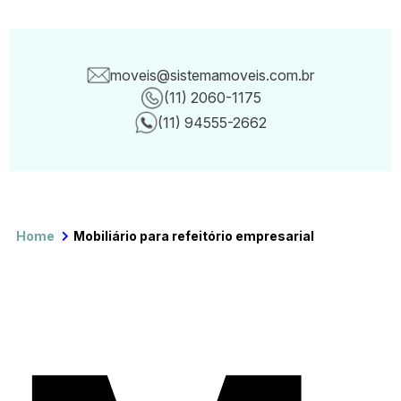
moveis@sistemamoveis.com.br
(11) 2060-1175
Canais de con
(11) 94555-2662
Home
Mobiliário para refeitório empresarial