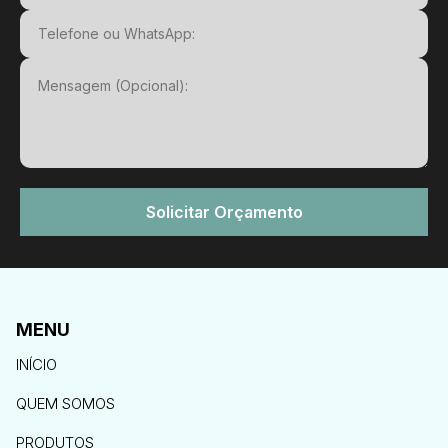
Nome
Email
Telefone ou WhatsApp
Mensagem
Solicitar Orçamento
MENU
INÍCIO
QUEM SOMOS
PRODUTOS