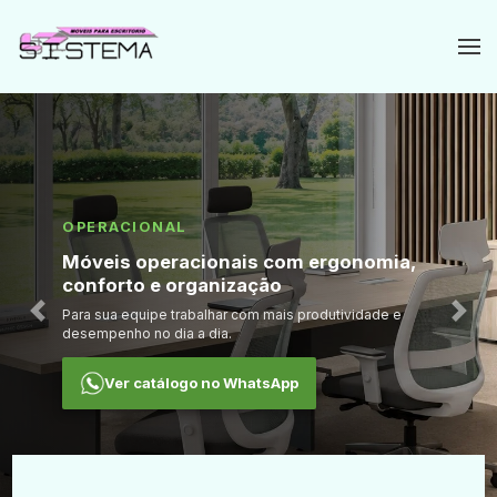
OPERACIONAL
DIRETORIA
Móveis operacionais com ergonomia,
Ambientes de diretoria sofisticados e
conforto e organização
funcionais
Para sua equipe trabalhar com mais produtividade e
Desde 1993 criando móveis pensados para valorizar sua
Anterior
Próx
desempenho no dia a dia.
empresa.
Ver catálogo no WhatsApp
Ver catálogo no WhatsApp