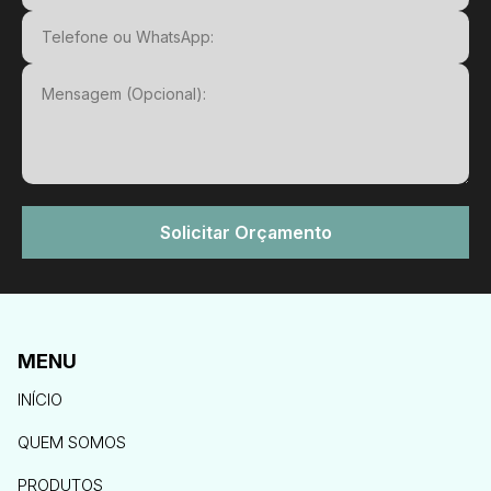
Nome
Email
Telefone ou WhatsApp
Mensagem
Solicitar Orçamento
MENU
INÍCIO
QUEM SOMOS
PRODUTOS