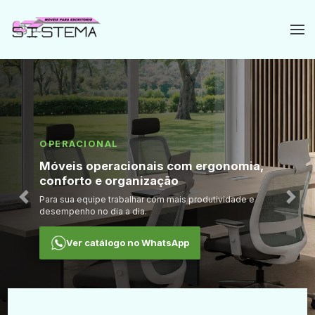
OPERACIONAL
DIRETORIA
Móveis operacionais com ergonomia,
Ambientes de diretoria sofisticados e
conforto e organização
funcionais
Para sua equipe trabalhar com mais produtividade e
Desde 1993 criando móveis pensados para valorizar sua
Anterior
Próx
desempenho no dia a dia.
empresa.
Ver catálogo no WhatsApp
Ver catálogo no WhatsApp